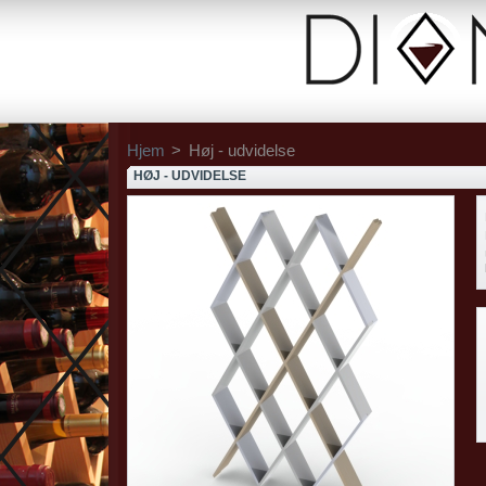
Hjem
>
Høj - udvidelse
HØJ - UDVIDELSE